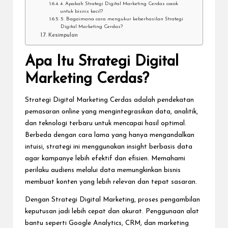
4. Apakah Strategi Digital Marketing Cerdas cocok
untuk bisnis kecil?
5. Bagaimana cara mengukur keberhasilan Strategi
Digital Marketing Cerdas?
Kesimpulan
Apa Itu Strategi Digital
Marketing Cerdas?
Strategi Digital Marketing Cerdas adalah pendekatan
pemasaran online yang mengintegrasikan data, analitik,
dan teknologi terbaru untuk mencapai hasil optimal.
Berbeda dengan cara lama yang hanya mengandalkan
intuisi, strategi ini menggunakan insight berbasis data
agar kampanye lebih efektif dan efisien. Memahami
perilaku audiens melalui data memungkinkan bisnis
membuat konten yang lebih relevan dan tepat sasaran.
Dengan Strategi Digital Marketing, proses pengambilan
keputusan jadi lebih cepat dan akurat. Penggunaan alat
bantu seperti Google Analytics, CRM, dan marketing