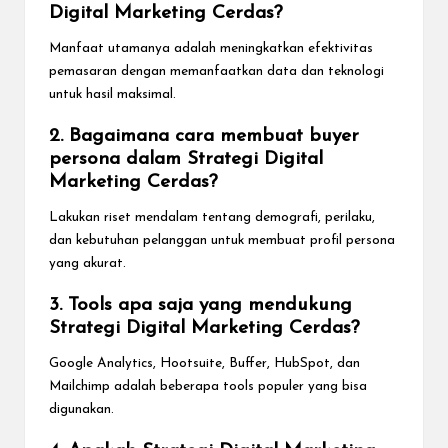
Digital Marketing Cerdas?
Manfaat utamanya adalah meningkatkan efektivitas
pemasaran dengan memanfaatkan data dan teknologi
untuk hasil maksimal.
2. Bagaimana cara membuat buyer
persona dalam Strategi Digital
Marketing Cerdas?
Lakukan riset mendalam tentang demografi, perilaku,
dan kebutuhan pelanggan untuk membuat profil persona
yang akurat.
3. Tools apa saja yang mendukung
Strategi Digital Marketing Cerdas?
Google Analytics, Hootsuite, Buffer, HubSpot, dan
Mailchimp adalah beberapa tools populer yang bisa
digunakan.