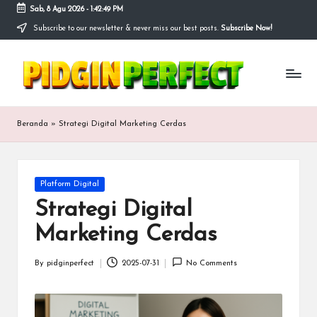
Sab, 8 Agu 2026
-
1:42:50 PM
Subscribe to our newsletter & never miss our best posts.
Subscribe Now!
Skip
to
P
content
Bersama
kita
i
merancang
masa
d
Beranda
»
Strategi Digital Marketing Cerdas
depan
g
yang
lebih
i
baik
Posted
Platform Digital
n
in
Strategi Digital
p
Marketing Cerdas
e
r
By
pidginperfect
2025-07-31
No Comments
Posted
by
f