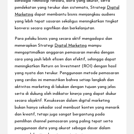
berbagai teknologi terbaru, data yang akurat, serta
pendekatan yang terukur dan sistematis, Strategi
Digital
Marketing
dapat membantu bisnis menjangkau audiens
yang lebih tepat sasaran sekaligus meningkatkan tingkat
konversi secara signifikan dan berkelanjutan.
Para pelaku bisnis yang secara aktif mengadopsi dan
menerapkan Strategi
Digital Marketing
mampu
mengoptimalkan anggaran pemasaran mereka dengan
cara yang jauh lebih efisien dan efektif, sehingga dapat
meningkatkan Return on Investment (ROI) dengan hasil
yang nyata dan terukur. Penggunaan metode pemasaran
yang cerdas ini memastikan bahwa setiap langkah dan
aktivitas marketing di lakukan dengan tujuan yang jelas
serta di dukung oleh indikator kinerja yang dapat diukur
secara objektif. Kesuksesan dalam digital marketing
bukan hanya sekadar soal membuat konten yang menarik
dan kreatif, tetapi juga sangat bergantung pada
pemilihan channel pemasaran yang paling tepat serta
penggunaan data yang akurat sebagai dasar dalam