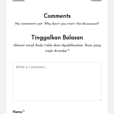
Budaya
Mudah
Comments
No comments yet. Why don’t you start the discussion?
Tinggalkan Balasan
Alamat email Anda tidak akan dipublikasikan.
Ruas yang
wajib ditandai
*
Nama
*