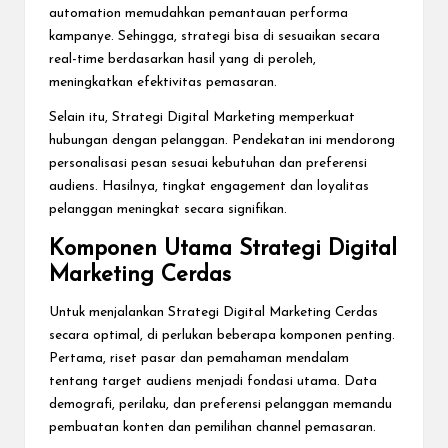
automation memudahkan pemantauan performa
kampanye. Sehingga, strategi bisa di sesuaikan secara
real-time berdasarkan hasil yang di peroleh,
meningkatkan efektivitas pemasaran.
Selain itu, Strategi Digital Marketing memperkuat
hubungan dengan pelanggan. Pendekatan ini mendorong
personalisasi pesan sesuai kebutuhan dan preferensi
audiens. Hasilnya, tingkat engagement dan loyalitas
pelanggan meningkat secara signifikan.
Komponen Utama Strategi Digital
Marketing Cerdas
Untuk menjalankan Strategi Digital Marketing Cerdas
secara optimal, di perlukan beberapa komponen penting.
Pertama, riset pasar dan pemahaman mendalam
tentang target audiens menjadi fondasi utama. Data
demografi, perilaku, dan preferensi pelanggan memandu
pembuatan konten dan pemilihan channel pemasaran.