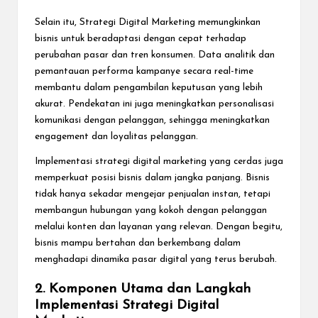
Selain itu, Strategi Digital Marketing memungkinkan
bisnis untuk beradaptasi dengan cepat terhadap
perubahan pasar dan tren konsumen. Data analitik dan
pemantauan performa kampanye secara real-time
membantu dalam pengambilan keputusan yang lebih
akurat. Pendekatan ini juga meningkatkan personalisasi
komunikasi dengan pelanggan, sehingga meningkatkan
engagement dan loyalitas pelanggan.
Implementasi strategi digital marketing yang cerdas juga
memperkuat posisi bisnis dalam jangka panjang. Bisnis
tidak hanya sekadar mengejar penjualan instan, tetapi
membangun hubungan yang kokoh dengan pelanggan
melalui konten dan layanan yang relevan. Dengan begitu,
bisnis mampu bertahan dan berkembang dalam
menghadapi dinamika pasar digital yang terus berubah.
2. Komponen Utama dan Langkah
Implementasi Strategi Digital