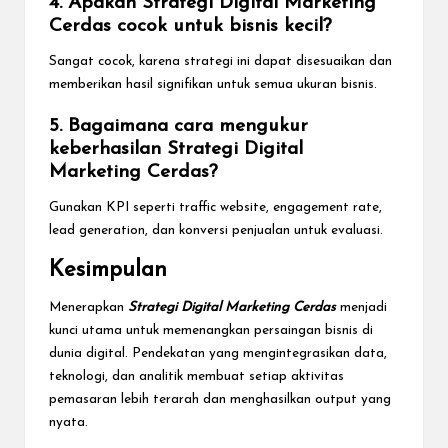
4. Apakah Strategi Digital Marketing
Cerdas cocok untuk bisnis kecil?
Sangat cocok, karena strategi ini dapat disesuaikan dan
memberikan hasil signifikan untuk semua ukuran bisnis.
5. Bagaimana cara mengukur
keberhasilan Strategi Digital
Marketing Cerdas?
Gunakan KPI seperti traffic website, engagement rate,
lead generation, dan konversi penjualan untuk evaluasi.
Kesimpulan
Menerapkan
Strategi Digital Marketing Cerdas
menjadi
kunci utama untuk memenangkan persaingan bisnis di
dunia digital. Pendekatan yang mengintegrasikan data,
teknologi, dan analitik membuat setiap aktivitas
pemasaran lebih terarah dan menghasilkan output yang
nyata.