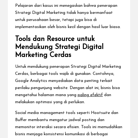
Pelajaran dari kasus ini menegaskan bahwa penerapan
Strategi Digital Marketing tidak hanya bermanfaat
untuk perusahaan besar, tetapi juga bisa di
implementasikan oleh bisnis kecil dengan hasil luar biasa.
Tools dan Resource untuk
Mendukung Strategi Digital
Marketing Cerdas
Untuk mendukung penerapan Strategi Digital Marketing
Cerdas, berbagai tools wajib di gunakan. Contohnya,
Google Analytics menyediakan data penting terkait
perilaku pengunjung website. Dengan alat ini, bisnis bisa
mengetahui halaman mana yang
paling efektif
dan
melakukan optimasi yang di perlukan.
Social media management tools seperti Hootsuite dan
Buffer membantu mengatur jadwal posting dan
memonitor interaksi secara efisien. Tools ini memudahkan
bisnis menjaga konsistensi komunikasi di berbagai