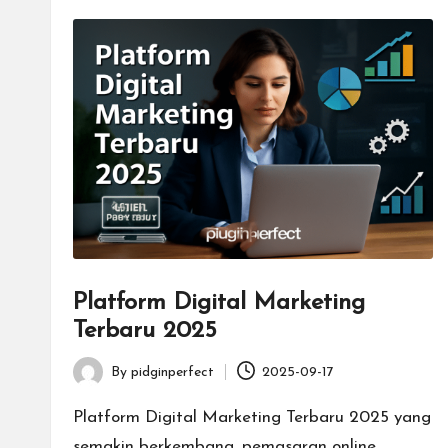
r
f
e
c
t
Platform Digital Marketing
Terbaru 2025
By
pidginperfect
2025-09-17
Posted
by
Platform Digital Marketing Terbaru 2025 yang
semakin berkembang, pemasaran online