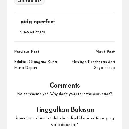
Gaya Berpakaian
pidginperfect
View All Posts
Post
Previous Post
Next Post
navigation
Edukasi Orangtua Kunci
Menjaga Kesehatan dari
Masa Depan
Gaya Hidup
Comments
No comments yet. Why don’t you start the discussion?
Tinggalkan Balasan
Alamat email Anda tidak akan dipublikasikan.
Ruas yang
wajib ditandai
*