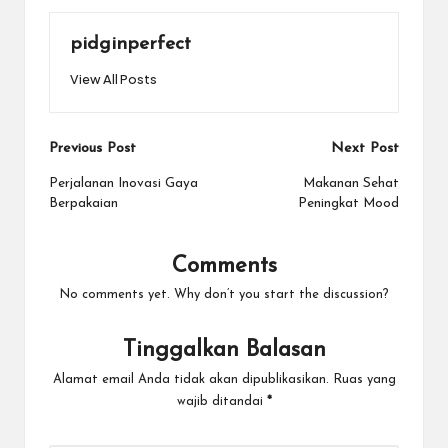
pidginperfect
View All Posts
Post
Previous Post
Next Post
navigation
Perjalanan Inovasi Gaya
Makanan Sehat
Berpakaian
Peningkat Mood
Comments
No comments yet. Why don’t you start the discussion?
Tinggalkan Balasan
Alamat email Anda tidak akan dipublikasikan.
Ruas yang
wajib ditandai
*