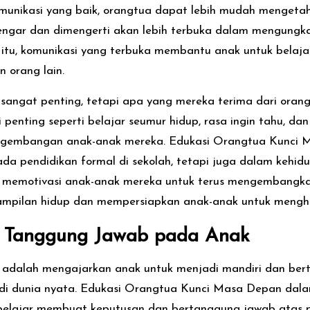
omunikasi yang baik, orangtua dapat lebih mudah mengeta
engar dan dimengerti akan lebih terbuka dalam mengungk
 itu, komunikasi yang terbuka membantu anak untuk bel
 orang lain.
h sangat penting, tetapi apa yang mereka terima dari or
 penting seperti belajar seumur hidup, rasa ingin tahu, da
pengembangan anak-anak mereka. Edukasi Orangtua Kunc
da pendidikan formal di sekolah, tetapi juga dalam kehid
 memotivasi anak-anak mereka untuk terus mengembangkan 
ampilan hidup dan mempersiapkan anak-anak untuk mengha
 Tanggung Jawab pada Anak
a adalah mengajarkan anak untuk menjadi mandiri dan ber
i dunia nyata. Edukasi Orangtua Kunci Masa Depan dala
 belajar membuat keputusan dan bertanggung jawab atas p