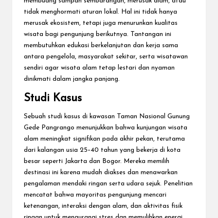
membuang sampah sembarangan, merusak alam, atau
tidak menghormati aturan lokal. Hal ini tidak hanya
merusak ekosistem, tetapi juga menurunkan kualitas
wisata bagi pengunjung berikutnya. Tantangan ini
membutuhkan edukasi berkelanjutan dan kerja sama
antara pengelola, masyarakat sekitar, serta wisatawan
sendiri agar wisata alam tetap lestari dan nyaman
dinikmati dalam jangka panjang.
Studi Kasus
Sebuah studi kasus di kawasan Taman Nasional Gunung
Gede Pangrango menunjukkan bahwa kunjungan wisata
alam meningkat signifikan pada akhir pekan, terutama
dari kalangan usia 25–40 tahun yang bekerja di kota
besar seperti Jakarta dan Bogor. Mereka memilih
destinasi ini karena mudah diakses dan menawarkan
pengalaman mendaki ringan serta udara sejuk. Penelitian
mencatat bahwa mayoritas pengunjung mencari
ketenangan, interaksi dengan alam, dan aktivitas fisik
ringan untuk mengurangi stres dan memulihkan energi