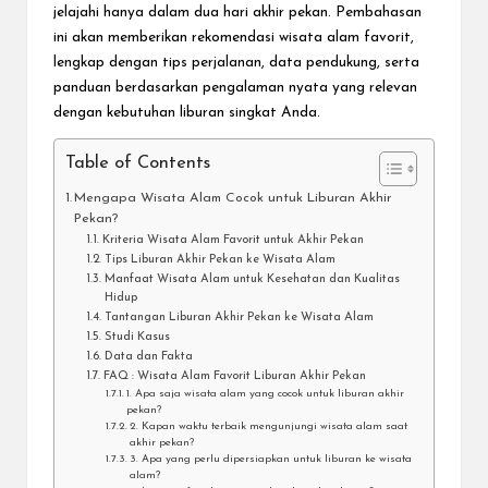
jelajahi hanya dalam dua hari akhir pekan. Pembahasan
ini akan memberikan rekomendasi wisata alam favorit,
lengkap dengan tips perjalanan, data pendukung, serta
panduan berdasarkan pengalaman nyata yang relevan
dengan kebutuhan liburan singkat Anda.
Table of Contents
Mengapa Wisata Alam Cocok untuk Liburan Akhir
Pekan?
Kriteria Wisata Alam Favorit untuk Akhir Pekan
Tips Liburan Akhir Pekan ke Wisata Alam
Manfaat Wisata Alam untuk Kesehatan dan Kualitas
Hidup
Tantangan Liburan Akhir Pekan ke Wisata Alam
Studi Kasus
Data dan Fakta
FAQ : Wisata Alam Favorit Liburan Akhir Pekan
1. Apa saja wisata alam yang cocok untuk liburan akhir
pekan?
2. Kapan waktu terbaik mengunjungi wisata alam saat
akhir pekan?
3. Apa yang perlu dipersiapkan untuk liburan ke wisata
alam?