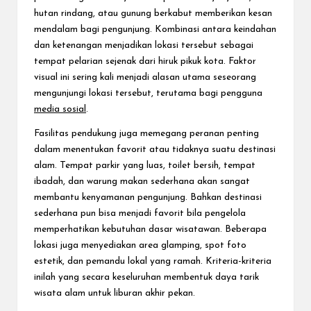
hutan rindang, atau gunung berkabut memberikan kesan
mendalam bagi pengunjung. Kombinasi antara keindahan
dan ketenangan menjadikan lokasi tersebut sebagai
tempat pelarian sejenak dari hiruk pikuk kota. Faktor
visual ini sering kali menjadi alasan utama seseorang
mengunjungi lokasi tersebut, terutama bagi pengguna
media sosial
.
Fasilitas pendukung juga memegang peranan penting
dalam menentukan favorit atau tidaknya suatu destinasi
alam. Tempat parkir yang luas, toilet bersih, tempat
ibadah, dan warung makan sederhana akan sangat
membantu kenyamanan pengunjung. Bahkan destinasi
sederhana pun bisa menjadi favorit bila pengelola
memperhatikan kebutuhan dasar wisatawan. Beberapa
lokasi juga menyediakan area glamping, spot foto
estetik, dan pemandu lokal yang ramah. Kriteria-kriteria
inilah yang secara keseluruhan membentuk daya tarik
wisata alam untuk liburan akhir pekan.