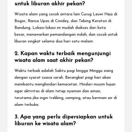
untuk liburan akhir pekan?
Wisata alam yang cocok antara lain Curug Leuwi Hejo di
Bogor, Ranca Upas di Ciwidey, dan Tebing Keraton di
Bandung. Lokasi-lokasi ini mudah diakses dari kota
besar, menawarkan pemandangan indah, dan cocok untuk
liburan singkat selama dua hari satu malam.
2. Kapan waktu terbaik mengunjungi
wisata alam saat akhir pekan?
Waktu terbaik adalah Sabtu pagi hingga Minggu siang
dengan syarat cuaca cerah. Berangkat pagi hari akan
membantu menghindari kemacetan. Hindari musim hujan
agar aktivitas di alam tetap nyaman dan aman,
terutama jika ingin trekking, camping, atau bermain air di
alam terbuka.
3. Apa yang perlu dipersiapkan untuk
liburan ke wisata alam?