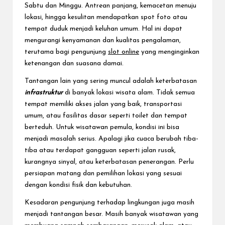
Sabtu dan Minggu. Antrean panjang, kemacetan menuju
lokasi, hingga kesulitan mendapatkan spot foto atau
tempat duduk menjadi keluhan umum. Hal ini dapat
mengurangi kenyamanan dan kualitas pengalaman,
terutama bagi pengunjung
slot online
yang menginginkan
ketenangan dan suasana damai.
Tantangan lain yang sering muncul adalah keterbatasan
infrastruktur
di banyak lokasi wisata alam. Tidak semua
tempat memiliki akses jalan yang baik, transportasi
umum, atau fasilitas dasar seperti toilet dan tempat
berteduh. Untuk wisatawan pemula, kondisi ini bisa
menjadi masalah serius. Apalagi jika cuaca berubah tiba-
tiba atau terdapat gangguan seperti jalan rusak,
kurangnya sinyal, atau keterbatasan penerangan. Perlu
persiapan matang dan pemilihan lokasi yang sesuai
dengan kondisi fisik dan kebutuhan.
Kesadaran pengunjung terhadap lingkungan juga masih
menjadi tantangan besar. Masih banyak wisatawan yang