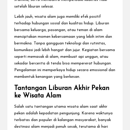
setelah liburan selesai.
Lebih jauh, wisata alam juga memiliki efek positif
terhadap hubungan sosial dan kualitas hidup. Liburan
bersama keluarga, pasangan, atau teman di alam
menciptakan momen kebersamaan yang lebih intim dan
bermakna. Tanpa gangguan teknologi dan rutinitas,
komunikasi jadi lebih hangat dan jujur. Kegiatan bersama
seperti memasak di alam, membuat api unggun, atau
sekadar bercerita di tenda bisa mempererat hubungan.
Pengalaman ini memperkaya hidup secara emosional dan
membentuk kenangan yang berkesan.
Tantangan Liburan Akhir Pekan
ke Wisata Alam
Salah satu tantangan utama wisata alam saat akhir
pekan adalah kepadatan pengunjung. Karena waktunya
terbatas dan populer di kalangan masyarakat, banyak
destinasi alam menjadi penuh sesak, terutama di hari