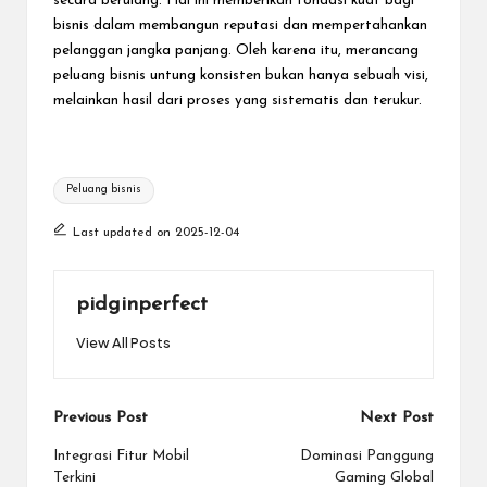
secara berulang. Hal ini memberikan fondasi kuat bagi
bisnis dalam membangun reputasi dan mempertahankan
pelanggan jangka panjang. Oleh karena itu, merancang
peluang bisnis untung konsisten bukan hanya sebuah visi,
melainkan hasil dari proses yang sistematis dan terukur.
Tags:
Peluang bisnis
Last updated on 2025-12-04
pidginperfect
View All Posts
Post
Previous Post
Next Post
navigation
Integrasi Fitur Mobil
Dominasi Panggung
Terkini
Gaming Global