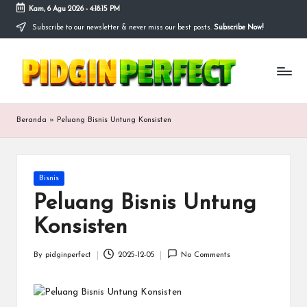
Kam, 6 Agu 2026
-
4:18:16 PM
Subscribe to our newsletter & never miss our best posts.
Subscribe Now!
Skip
to
P
content
Bersama
kita
i
merancang
masa
d
Beranda
»
Peluang Bisnis Untung Konsisten
depan
g
yang
lebih
i
baik
Posted
Bisnis
n
in
Peluang Bisnis Untung
p
Konsisten
e
r
By
pidginperfect
2025-12-05
No Comments
Posted
by
f