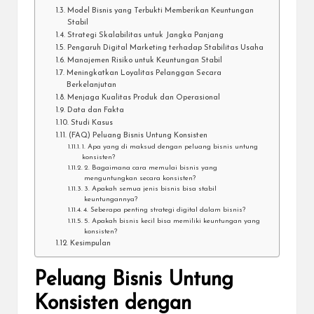
Model Bisnis yang Terbukti Memberikan Keuntungan
Stabil
Strategi Skalabilitas untuk Jangka Panjang
Pengaruh Digital Marketing terhadap Stabilitas Usaha
Manajemen Risiko untuk Keuntungan Stabil
Meningkatkan Loyalitas Pelanggan Secara
Berkelanjutan
Menjaga Kualitas Produk dan Operasional
Data dan Fakta
Studi Kasus
(FAQ) Peluang Bisnis Untung Konsisten
1. Apa yang di maksud dengan peluang bisnis untung
konsisten?
2. Bagaimana cara memulai bisnis yang
menguntungkan secara konsisten?
3. Apakah semua jenis bisnis bisa stabil
keuntungannya?
4. Seberapa penting strategi digital dalam bisnis?
5. Apakah bisnis kecil bisa memiliki keuntungan yang
konsisten?
Kesimpulan
Peluang Bisnis Untung
Konsisten dengan