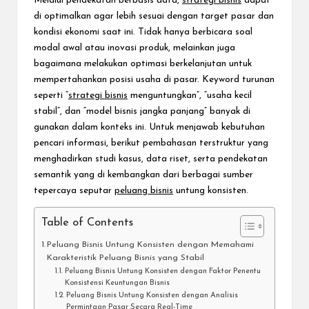
Melalui pendekatan berbasis data,
strategi bisnis
dapat
di optimalkan agar lebih sesuai dengan target pasar dan
kondisi ekonomi saat ini. Tidak hanya berbicara soal
modal awal atau inovasi produk, melainkan juga
bagaimana melakukan optimasi berkelanjutan untuk
mempertahankan posisi usaha di pasar. Keyword turunan
seperti “
strategi bisnis
menguntungkan”, “usaha kecil
stabil”, dan “model bisnis jangka panjang” banyak di
gunakan dalam konteks ini. Untuk menjawab kebutuhan
pencari informasi, berikut pembahasan terstruktur yang
menghadirkan studi kasus, data riset, serta pendekatan
semantik yang di kembangkan dari berbagai sumber
tepercaya seputar
peluang bisnis
untung konsisten.
Table of Contents
Peluang Bisnis Untung Konsisten dengan Memahami
Karakteristik Peluang Bisnis yang Stabil
Peluang Bisnis Untung Konsisten dengan Faktor Penentu
Konsistensi Keuntungan Bisnis
Peluang Bisnis Untung Konsisten dengan Analisis
Permintaan Pasar Secara Real-Time