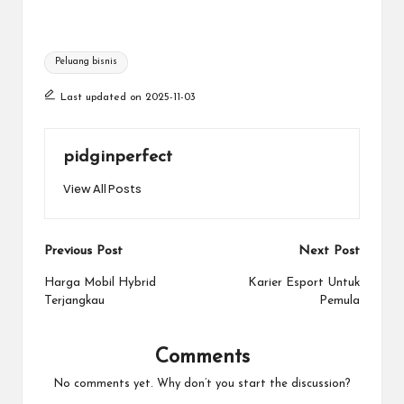
Tags:
Peluang bisnis
Last updated on 2025-11-03
pidginperfect
View All Posts
Post
Previous Post
Next Post
navigation
Harga Mobil Hybrid
Karier Esport Untuk
Terjangkau
Pemula
Comments
No comments yet. Why don’t you start the discussion?