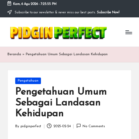
Kam, 6 Agu 2026
-
7:25:56 PM
Subscribe to our newsletter & never miss our best posts.
Subscribe Now!
Skip
to
P
content
Bersama
kita
i
merancang
masa
d
Beranda
»
Pengetahuan Umum Sebagai Landasan Kehidupan
depan
g
yang
lebih
i
baik
Posted
Pengetahuan
n
in
Pengetahuan Umum
p
Sebagai Landasan
e
Kehidupan
r
f
By
pidginperfect
2025-02-24
No Comments
Posted
by