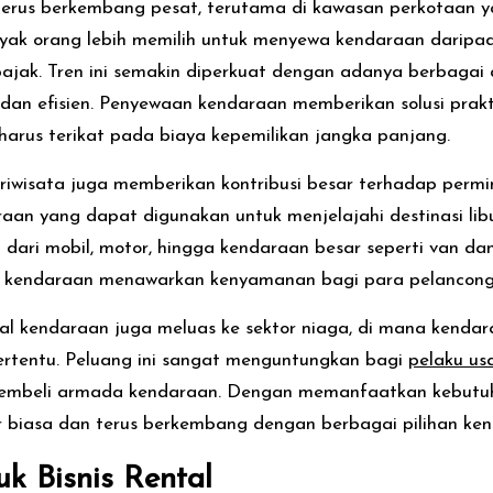
rus berkembang pesat, terutama di kawasan perkotaan yang
ak orang lebih memilih untuk menyewa kendaraan daripada 
jak. Tren ini semakin diperkuat dengan adanya berbagai 
dan efisien. Penyewaan kendaraan memberikan solusi pra
harus terikat pada biaya kepemilikan jangka panjang.
pariwisata juga memberikan kontribusi besar terhadap perm
n yang dapat digunakan untuk menjelajahi destinasi libu
 dari mobil, motor, hingga kendaraan besar seperti van da
tal kendaraan menawarkan kenyamanan bagi para pelancong
al kendaraan juga meluas ke sektor niaga, di mana kendaraa
tertentu. Peluang ini sangat menguntungkan bagi
pelaku us
embeli armada kendaraan. Dengan memanfaatkan kebutuha
r biasa dan terus berkembang dengan berbagai pilihan ken
k Bisnis Rental