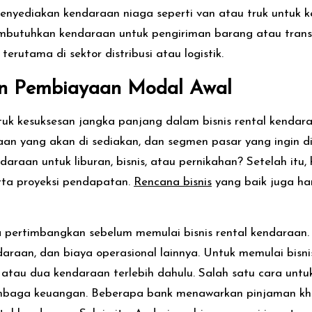
nyediakan kendaraan niaga seperti van atau truk untuk kep
mbutuhkan kendaraan untuk pengiriman barang atau transpo
rutama di sektor distribusi atau logistik.
n Pembiayaan
Modal Awal
k kesuksesan jangka panjang dalam bisnis rental kendara
aan yang akan di sediakan, dan segmen pasar yang ingin d
araan untuk liburan, bisnis, atau pernikahan? Setelah itu
rta proyeksi pendapatan.
Rencana bisnis
yang baik juga h
a pertimbangkan sebelum memulai bisnis rental kendaraa
aan, dan biaya operasional lainnya. Untuk memulai bisnis 
 atau dua kendaraan terlebih dahulu.
Salah satu cara unt
mbaga keuangan. Beberapa bank menawarkan pinjaman khu