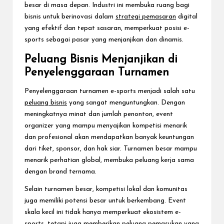
besar di masa depan. Industri ini membuka ruang bagi
bisnis untuk berinovasi dalam
strategi pemasaran
digital
yang efektif dan tepat sasaran, memperkuat posisi e-
sports sebagai pasar yang menjanjikan dan dinamis.
Peluang Bisnis Menjanjikan di
Penyelenggaraan Turnamen
Penyelenggaraan turnamen e-sports menjadi salah satu
peluang bisnis
yang sangat menguntungkan. Dengan
meningkatnya minat dan jumlah penonton, event
organizer yang mampu menyajikan kompetisi menarik
dan profesional akan mendapatkan banyak keuntungan
dari tiket, sponsor, dan hak siar. Turnamen besar mampu
menarik perhatian global, membuka peluang kerja sama
dengan brand ternama.
Selain turnamen besar, kompetisi lokal dan komunitas
juga memiliki potensi besar untuk berkembang. Event
skala kecil ini tidak hanya memperkuat ekosistem e-
sports, tetapi juga memberikan peluang pemasukan yang