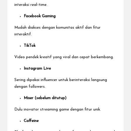
interaksi real-time.
Facebook Gaming
Mudah diakses dengan komunitas aktif dan fitur
interaktif.
TikTok
Video pendek kreatif yang viral dan cepat berkembang.
Instagram Live
Sering dipakai influencer untuk berinteraksi langsung
dengan followers.
Mixer (sebelum ditutup)
Dulu inovator streaming game dengan fitur unik.
Caffeine