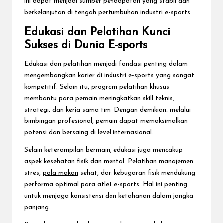
ini dapat menjadi sumber pendapatan yang stabil dan
berkelanjutan di tengah pertumbuhan industri e-sports.
Edukasi dan Pelatihan Kunci
Sukses di Dunia E-sports
Edukasi dan pelatihan menjadi fondasi penting dalam
mengembangkan karier di industri e-sports yang sangat
kompetitif. Selain itu, program pelatihan khusus
membantu para pemain meningkatkan skill teknis,
strategi, dan kerja sama tim. Dengan demikian, melalui
bimbingan profesional, pemain dapat memaksimalkan
potensi dan bersaing di level internasional.
Selain keterampilan bermain, edukasi juga mencakup
aspek
kesehatan fisik
dan mental. Pelatihan manajemen
stres,
pola makan
sehat, dan kebugaran fisik mendukung
performa optimal para atlet e-sports. Hal ini penting
untuk menjaga konsistensi dan ketahanan dalam jangka
panjang.