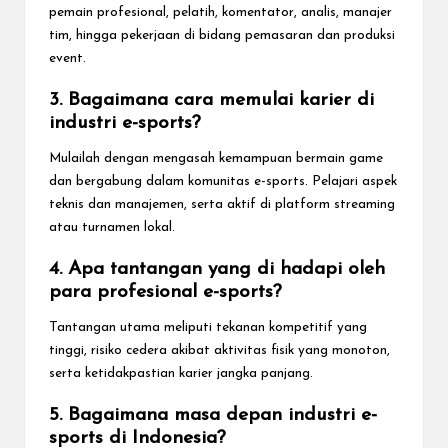
pemain profesional, pelatih, komentator, analis, manajer
tim, hingga pekerjaan di bidang pemasaran dan produksi
event.
3. Bagaimana cara memulai karier di
industri e-sports?
Mulailah dengan mengasah kemampuan bermain game
dan bergabung dalam komunitas e-sports. Pelajari aspek
teknis dan manajemen, serta aktif di platform streaming
atau turnamen lokal.
4. Apa tantangan yang di hadapi oleh
para profesional e-sports?
Tantangan utama meliputi tekanan kompetitif yang
tinggi, risiko cedera akibat aktivitas fisik yang monoton,
serta ketidakpastian karier jangka panjang.
5. Bagaimana masa depan industri e-
sports di Indonesia?