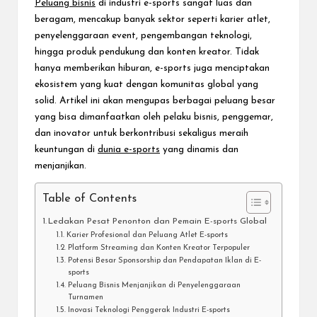
Peluang bisnis
di industri e-sports sangat luas dan
beragam, mencakup banyak sektor seperti karier atlet,
penyelenggaraan event, pengembangan teknologi,
hingga produk pendukung dan konten kreator. Tidak
hanya memberikan hiburan, e-sports juga menciptakan
ekosistem yang kuat dengan komunitas global yang
solid. Artikel ini akan mengupas berbagai peluang besar
yang bisa dimanfaatkan oleh pelaku bisnis, penggemar,
dan inovator untuk berkontribusi sekaligus meraih
keuntungan di
dunia e-sports
yang dinamis dan
menjanjikan.
Table of Contents
Ledakan Pesat Penonton dan Pemain E-sports Global
Karier Profesional dan Peluang Atlet E-sports
Platform Streaming dan Konten Kreator Terpopuler
Potensi Besar Sponsorship dan Pendapatan Iklan di E-
sports
Peluang Bisnis Menjanjikan di Penyelenggaraan
Turnamen
Inovasi Teknologi Penggerak Industri E-sports