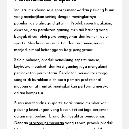
Industri merchandise e-sports menawarkan peluang bisnis
yang menjanjikan seiring dengan meningkatnya
popularitas olahraga digital ini. Produk seperti pakaian,
aksesori, dan peralatan gaming menjadi barang yang
banyak di cari oleh para penggemar dan komunitas e-
sports. Merchandise resmi tim dan turnamen sering
menjadi simbol kebanggaan bagi penggemar.
Selain pakaian, produk pendukung seperti mouse,
keyboard, headset, dan kursi gaming juga mengalami
peningkatan permintaan. Peralatan berkualitas tinggi
sangat di butuhkan oleh para pemain profesional
maupun amatir untuk meningkatkan performa mereka
dalam kompetisi.
Bisnis merchandise e-sports tidak hanya memberikan
peluang keuntungan yang besar, tetapi juga berperan
dalam memperkuat brand dan loyalitas penggemar.
Dengan
strategi pemasaran
yang tepat, produk-produk