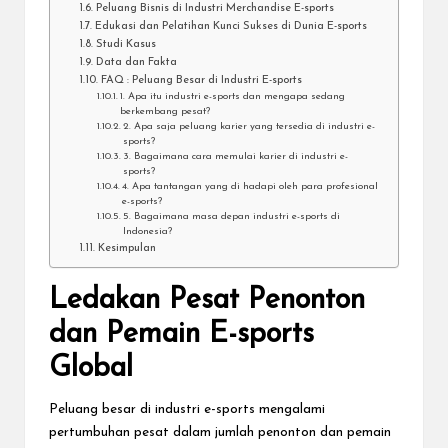
Peluang Bisnis di Industri Merchandise E-sports
Edukasi dan Pelatihan Kunci Sukses di Dunia E-sports
Studi Kasus
Data dan Fakta
FAQ : Peluang Besar di Industri E-sports
1. Apa itu industri e-sports dan mengapa sedang
berkembang pesat?
2. Apa saja peluang karier yang tersedia di industri e-
sports?
3. Bagaimana cara memulai karier di industri e-
sports?
4. Apa tantangan yang di hadapi oleh para profesional
e-sports?
5. Bagaimana masa depan industri e-sports di
Indonesia?
Kesimpulan
Ledakan Pesat Penonton
dan Pemain E-sports
Global
Peluang besar di industri e-sports mengalami
pertumbuhan pesat dalam jumlah penonton dan pemain