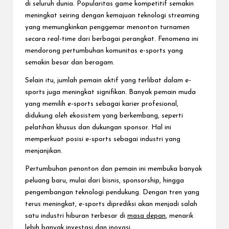
di seluruh dunia. Popularitas game kompetitif semakin
meningkat seiring dengan kemajuan teknologi streaming
yang memungkinkan penggemar menonton turnamen
secara real-time dari berbagai perangkat. Fenomena ini
mendorong pertumbuhan komunitas e-sports yang
semakin besar dan beragam.
Selain itu, jumlah pemain aktif yang terlibat dalam e-
sports juga meningkat signifikan. Banyak pemain muda
yang memilih e-sports sebagai karier profesional,
didukung oleh ekosistem yang berkembang, seperti
pelatihan khusus dan dukungan sponsor. Hal ini
memperkuat posisi e-sports sebagai industri yang
menjanjikan.
Pertumbuhan penonton dan pemain ini membuka banyak
peluang baru, mulai dari bisnis, sponsorship, hingga
pengembangan teknologi pendukung. Dengan tren yang
terus meningkat, e-sports diprediksi akan menjadi salah
satu industri hiburan terbesar di
masa depan
, menarik
lebih banyak investasi dan inovasi.