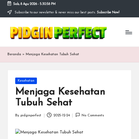
Sab, 8 Agu 2026
-
5:30:59 PM
Subscribe to our newsletter & never miss our best posts.
Subscribe Now!
Skip
to
P
content
Bersama
kita
i
merancang
masa
d
Beranda
»
Menjaga Kesehatan Tubuh Sehat
depan
g
yang
lebih
i
baik
Posted
Kesehatan
n
in
Menjaga Kesehatan
p
Tubuh Sehat
e
r
By
pidginperfect
2025-12-24
No Comments
Posted
by
f