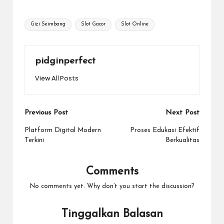
Tags:
Gizi Seimbang
Slot Gacor
Slot Online
pidginperfect
View All Posts
Post
Previous Post
Next Post
navigation
Platform Digital Modern
Proses Edukasi Efektif
Terkini
Berkualitas
Comments
No comments yet. Why don’t you start the discussion?
Tinggalkan Balasan