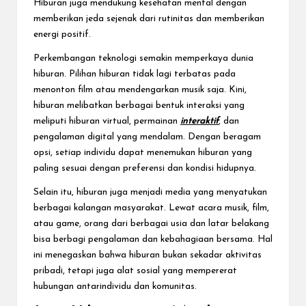
Hiburan juga mendukung kesehatan mental dengan
memberikan jeda sejenak dari rutinitas dan memberikan
energi positif.
Perkembangan teknologi semakin memperkaya dunia
hiburan. Pilihan hiburan tidak lagi terbatas pada
menonton film atau mendengarkan musik saja. Kini,
hiburan melibatkan berbagai bentuk interaksi yang
meliputi hiburan virtual, permainan
interaktif
, dan
pengalaman digital yang mendalam. Dengan beragam
opsi, setiap individu dapat menemukan hiburan yang
paling sesuai dengan preferensi dan kondisi hidupnya.
Selain itu, hiburan juga menjadi media yang menyatukan
berbagai kalangan masyarakat. Lewat acara musik, film,
atau game, orang dari berbagai usia dan latar belakang
bisa berbagi pengalaman dan kebahagiaan bersama. Hal
ini menegaskan bahwa hiburan bukan sekadar aktivitas
pribadi, tetapi juga alat sosial yang mempererat
hubungan antarindividu dan komunitas.