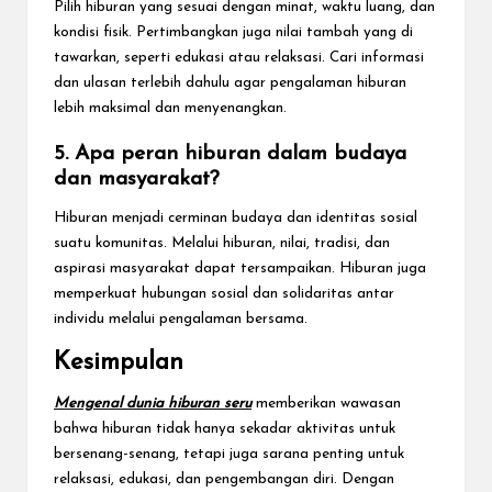
Pilih hiburan yang sesuai dengan minat, waktu luang, dan
kondisi fisik. Pertimbangkan juga nilai tambah yang di
tawarkan, seperti edukasi atau relaksasi. Cari informasi
dan ulasan terlebih dahulu agar pengalaman hiburan
lebih maksimal dan menyenangkan.
5. Apa peran hiburan dalam budaya
dan masyarakat?
Hiburan menjadi cerminan budaya dan identitas sosial
suatu komunitas. Melalui hiburan, nilai, tradisi, dan
aspirasi masyarakat dapat tersampaikan. Hiburan juga
memperkuat hubungan sosial dan solidaritas antar
individu melalui pengalaman bersama.
Kesimpulan
Mengenal dunia hiburan seru
memberikan wawasan
bahwa hiburan tidak hanya sekadar aktivitas untuk
bersenang-senang, tetapi juga sarana penting untuk
relaksasi, edukasi, dan pengembangan diri. Dengan