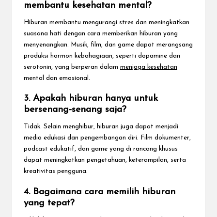
membantu kesehatan mental?
Hiburan membantu mengurangi stres dan meningkatkan
suasana hati dengan cara memberikan hiburan yang
menyenangkan. Musik, film, dan game dapat merangsang
produksi hormon kebahagiaan, seperti dopamine dan
serotonin, yang berperan dalam
menjaga kesehatan
mental dan emosional.
3. Apakah hiburan hanya untuk
bersenang-senang saja?
Tidak. Selain menghibur, hiburan juga dapat menjadi
media edukasi dan pengembangan diri. Film dokumenter,
podcast edukatif, dan game yang di rancang khusus
dapat meningkatkan pengetahuan, keterampilan, serta
kreativitas pengguna.
4. Bagaimana cara memilih hiburan
yang tepat?