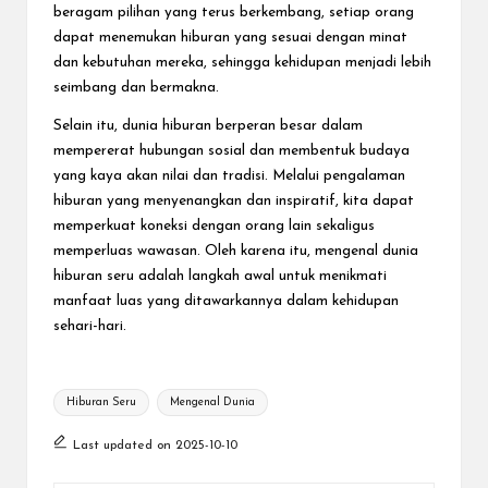
beragam pilihan yang terus berkembang, setiap orang
dapat menemukan hiburan yang sesuai dengan minat
dan kebutuhan mereka, sehingga kehidupan menjadi lebih
seimbang dan bermakna.
Selain itu, dunia hiburan berperan besar dalam
mempererat hubungan sosial dan membentuk budaya
yang kaya akan nilai dan tradisi. Melalui pengalaman
hiburan yang menyenangkan dan inspiratif, kita dapat
memperkuat koneksi dengan orang lain sekaligus
memperluas wawasan. Oleh karena itu, mengenal dunia
hiburan seru adalah langkah awal untuk menikmati
manfaat luas yang ditawarkannya dalam kehidupan
sehari-hari.
Tags:
Hiburan Seru
Mengenal Dunia
Last updated on 2025-10-10