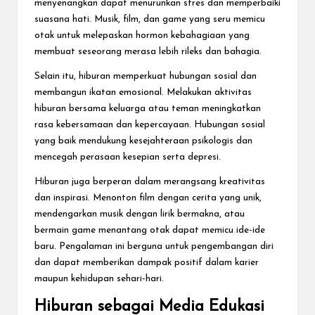
menyenangkan dapat menurunkan stres dan memperbaiki
suasana hati. Musik, film, dan game yang seru memicu
otak untuk melepaskan hormon kebahagiaan yang
membuat seseorang merasa lebih rileks dan bahagia.
Selain itu, hiburan memperkuat hubungan sosial dan
membangun ikatan emosional. Melakukan aktivitas
hiburan bersama keluarga atau teman meningkatkan
rasa kebersamaan dan kepercayaan. Hubungan sosial
yang baik mendukung kesejahteraan psikologis dan
mencegah perasaan kesepian serta depresi.
Hiburan juga berperan dalam merangsang kreativitas
dan inspirasi. Menonton film dengan cerita yang unik,
mendengarkan musik dengan lirik bermakna, atau
bermain game menantang otak dapat memicu ide-ide
baru. Pengalaman ini berguna untuk pengembangan diri
dan dapat memberikan dampak positif dalam karier
maupun kehidupan sehari-hari.
Hiburan sebagai Media Edukasi