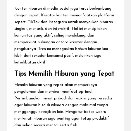
Konten hiburan di
media sosial
juga terus berkembang
dengan cepat. Kreator konten memanfaatkan platform
seperti TikTok dan Instagram untuk menyajikan hiburan
singkat, menarik, dan interaktif. Hal ini menciptakan
komunitas yang aktif, saling mendukung, dan
memperkuat hubungan antara kreator dengan
pengikutnya. Tren ini menegaskan bahwa hiburan kini
lebih dari sekadar konsumsi pasif, melainkan juga
keterlibatan aktif.
Tips Memilih Hiburan yang Tepat
Memilih hiburan yang tepat akan memperkaya
pengalaman dan memberi manfaat optimal.
Pertimbangkan minat pribadi dan waktu yang tersedia
agar hiburan bisa di nikmati dengan maksimal tanpa
mengganggu kewajiban lain. Mengatur batas waktu
menikmati hiburan juga penting agar tetap produktif
dan sehat secara mental serta fisik.