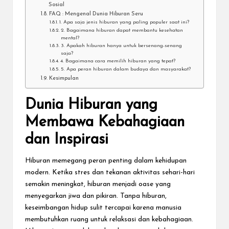
Sosial
FAQ : Mengenal Dunia Hiburan Seru
1. Apa saja jenis hiburan yang paling populer saat ini?
2. Bagaimana hiburan dapat membantu kesehatan
mental?
3. Apakah hiburan hanya untuk bersenang-senang
saja?
4. Bagaimana cara memilih hiburan yang tepat?
5. Apa peran hiburan dalam budaya dan masyarakat?
Kesimpulan
Dunia Hiburan yang
Membawa Kebahagiaan
dan Inspirasi
Hiburan memegang peran penting dalam kehidupan
modern. Ketika stres dan tekanan aktivitas sehari-hari
semakin meningkat, hiburan menjadi oase yang
menyegarkan jiwa dan pikiran. Tanpa hiburan,
keseimbangan hidup sulit tercapai karena manusia
membutuhkan ruang untuk relaksasi dan kebahagiaan.