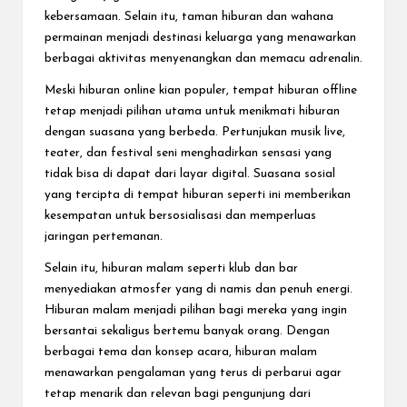
kebersamaan. Selain itu, taman hiburan dan wahana
permainan menjadi destinasi keluarga yang menawarkan
berbagai aktivitas menyenangkan dan memacu adrenalin.
Meski hiburan online kian populer, tempat hiburan offline
tetap menjadi pilihan utama untuk menikmati hiburan
dengan suasana yang berbeda. Pertunjukan musik live,
teater, dan festival seni menghadirkan sensasi yang
tidak bisa di dapat dari layar digital. Suasana sosial
yang tercipta di tempat hiburan seperti ini memberikan
kesempatan untuk bersosialisasi dan memperluas
jaringan pertemanan.
Selain itu, hiburan malam seperti klub dan bar
menyediakan atmosfer yang di namis dan penuh energi.
Hiburan malam menjadi pilihan bagi mereka yang ingin
bersantai sekaligus bertemu banyak orang. Dengan
berbagai tema dan konsep acara, hiburan malam
menawarkan pengalaman yang terus di perbarui agar
tetap menarik dan relevan bagi pengunjung dari