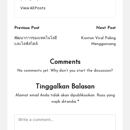
View All Posts
Post
Previous Post
Next Post
navigation
พัฒนาการของเทคโนโลยี
Konten Viral Paling
และไลฟ์สไตล์
Mengguncang
Comments
No comments yet. Why don’t you start the discussion?
Tinggalkan Balasan
Alamat email Anda tidak akan dipublikasikan.
Ruas yang
wajib ditandai
*