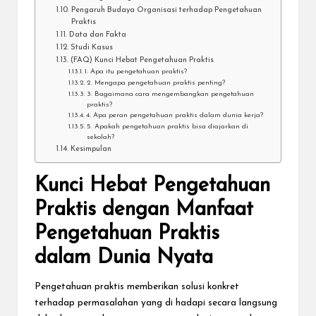
Pengaruh Budaya Organisasi terhadap Pengetahuan
Praktis
Data dan Fakta
Studi Kasus
(FAQ) Kunci Hebat Pengetahuan Praktis
1. Apa itu pengetahuan praktis?
2. Mengapa pengetahuan praktis penting?
3. Bagaimana cara mengembangkan pengetahuan
praktis?
4. Apa peran pengetahuan praktis dalam dunia kerja?
5. Apakah pengetahuan praktis bisa diajarkan di
sekolah?
Kesimpulan
Kunci Hebat Pengetahuan
Praktis dengan Manfaat
Pengetahuan Praktis
dalam Dunia Nyata
Pengetahuan praktis memberikan solusi konkret
terhadap permasalahan yang di hadapi secara langsung