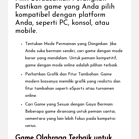
Pastikan game yang Anda pilih
kompatibel dengan platform
Anda, seperti PC, konsol, atau
mobile.
Tentukan Mode Permainan yang Diinginkan: Jika
Anda suka bermain sendiri, cari game dengan mode
karier yang mendalam. Untuk pemain kompetitif,
game dengan mode online adalah pilihan terbaik.
Perhatikan Grafik dan Fitur Tambahan: Game
modern biasanya memiliki grafik yang realistis dan
fitur tambahan seperti eSports atau turnamen
online.
Cari Game yang Sesuai dengan Gaya Bermain:
Beberapa game dirancang untuk pemain santai,
sementara yang lain lebih fokus pada kompetisi
serius.
Game Olahraga Terbaik untuk