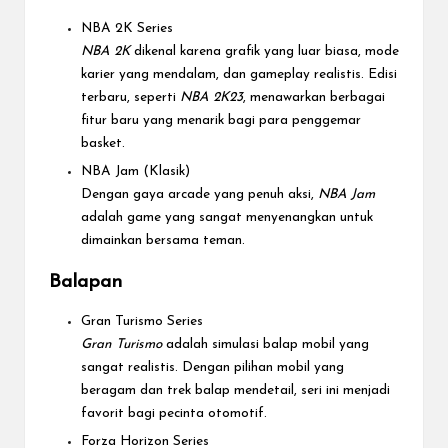
NBA 2K Series
NBA 2K
dikenal karena grafik yang luar biasa, mode
karier yang mendalam, dan gameplay realistis. Edisi
terbaru, seperti
NBA 2K23
, menawarkan berbagai
fitur baru yang menarik bagi para penggemar
basket.
NBA Jam (Klasik)
Dengan gaya arcade yang penuh aksi,
NBA Jam
adalah game yang sangat menyenangkan untuk
dimainkan bersama teman.
Balapan
Gran Turismo Series
Gran Turismo
adalah simulasi balap mobil yang
sangat realistis. Dengan pilihan mobil yang
beragam dan trek balap mendetail, seri ini menjadi
favorit bagi pecinta otomotif.
Forza Horizon Series