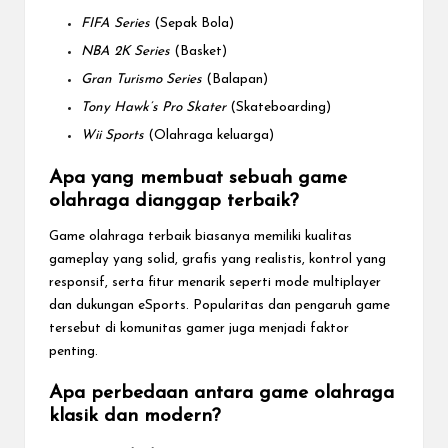
FIFA Series
(Sepak Bola)
NBA 2K Series
(Basket)
Gran Turismo Series
(Balapan)
Tony Hawk’s Pro Skater
(Skateboarding)
Wii Sports
(Olahraga keluarga)
Apa yang membuat sebuah game
olahraga dianggap terbaik?
Game olahraga terbaik biasanya memiliki kualitas
gameplay yang solid, grafis yang realistis, kontrol yang
responsif, serta fitur menarik seperti mode multiplayer
dan dukungan eSports. Popularitas dan pengaruh game
tersebut di komunitas gamer juga menjadi faktor
penting.
Apa perbedaan antara game olahraga
klasik dan modern?