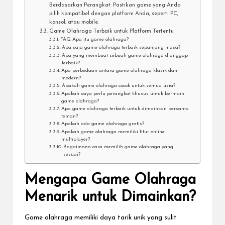
Berdasarkan Perangkat: Pastikan game yang Anda
pilih kompatibel dengan platform Anda, seperti PC,
konsol, atau mobile.
Game Olahraga Terbaik untuk Platform Tertentu
FAQ Apa itu game olahraga?
Apa saja game olahraga terbaik sepanjang masa?
Apa yang membuat sebuah game olahraga dianggap
terbaik?
Apa perbedaan antara game olahraga klasik dan
modern?
Apakah game olahraga cocok untuk semua usia?
Apakah saya perlu perangkat khusus untuk bermain
game olahraga?
Apa game olahraga terbaik untuk dimainkan bersama
teman?
Apakah ada game olahraga gratis?
Apakah game olahraga memiliki fitur online
multiplayer?
Bagaimana cara memilih game olahraga yang
sesuai?
Mengapa Game Olahraga
Menarik untuk Dimainkan?
Game olahraga memiliki daya tarik unik yang sulit