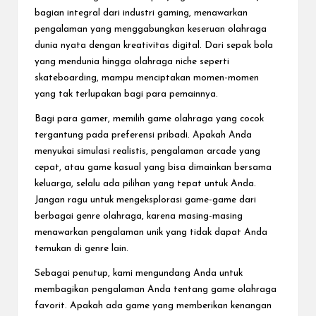
bagian integral dari industri gaming, menawarkan
pengalaman yang menggabungkan keseruan olahraga
dunia nyata dengan kreativitas digital. Dari sepak bola
yang mendunia hingga olahraga niche seperti
skateboarding, mampu menciptakan momen-momen
yang tak terlupakan bagi para pemainnya.
Bagi para gamer, memilih game olahraga yang cocok
tergantung pada preferensi pribadi. Apakah Anda
menyukai simulasi realistis, pengalaman arcade yang
cepat, atau game kasual yang bisa dimainkan bersama
keluarga, selalu ada pilihan yang tepat untuk Anda.
Jangan ragu untuk mengeksplorasi game-game dari
berbagai genre olahraga, karena masing-masing
menawarkan pengalaman unik yang tidak dapat Anda
temukan di genre lain.
Sebagai penutup, kami mengundang Anda untuk
membagikan pengalaman Anda tentang game olahraga
favorit. Apakah ada game yang memberikan kenangan