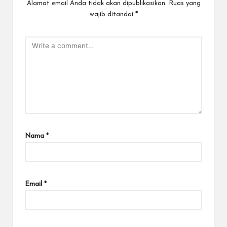
Alamat email Anda tidak akan dipublikasikan.
Ruas yang
wajib ditandai
*
Nama
*
Email
*