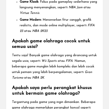
Game Klasik:
Fokus pada gameplay sederhana yang
langsung menyenangkan, seperti
NBA Jam
atau
Virtua Tennis
.
Game Modern:
Menawarkan fitur canggih, grafik
realistis, dan mode online multiplayer, seperti
FIFA
23
atau
NBA 2K23
.
Apakah game olahraga cocok untuk
semua usia?
Tentu saja! Banyak game olahraga yang dirancang untuk
segala usia, seperti
Wii Sports
atau
FIFA
. Namun,
beberapa game mungkin lebih kompleks dan lebih cocok
untuk pemain yang lebih berpengalaman, seperti
Gran
Turismo
atau
NBA 2K
.
Apakah saya perlu perangkat khusus
untuk bermain game olahraga?
Tergantung pada game yang ingin dimainkan. Beberapa
game olahraga memerlukan perangkat konsol seperti