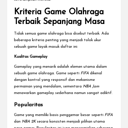
Kriteria Game Olahraga
Terbaik Sepanjang Masa
Tidak semua game olahraga bisa disebut terbaik. Ada
beberapa kriteria penting yang menjadi tolok ukur
sebuah game layak masuk daftar ini:
Kualitas Gameplay
Gameplay yang menarik adalah elemen utama dalam
sebuah game olahraga. Game seperti
FIFA
dikenal
dengan kontrol yang responsif dan mekanisme
permainan yang mendalam, sementara
NBA Jam
menawarkan gameplay sederhana namun sangat adiktif.
Popularitas
Game yang memiliki basis penggemar besar seperti
FIFA
dan
NBA 2K
secara konsisten menjadi pilihan utama