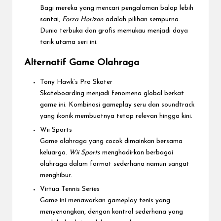
Bagi mereka yang mencari pengalaman balap lebih
santai,
Forza Horizon
adalah pilihan sempurna.
Dunia terbuka dan grafis memukau menjadi daya
tarik utama seri ini.
Alternatif Game Olahraga
Tony Hawk’s Pro Skater
Skateboarding menjadi fenomena global berkat
game ini. Kombinasi gameplay seru dan soundtrack
yang ikonik membuatnya tetap relevan hingga kini.
Wii Sports
Game olahraga yang cocok dimainkan bersama
keluarga.
Wii Sports
menghadirkan berbagai
olahraga dalam format sederhana namun sangat
menghibur.
Virtua Tennis Series
Game ini menawarkan gameplay tenis yang
menyenangkan, dengan kontrol sederhana yang