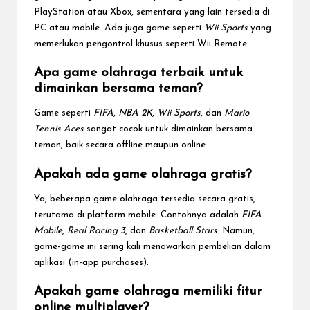
PlayStation atau Xbox, sementara yang lain tersedia di
PC atau mobile. Ada juga game seperti
Wii Sports
yang
memerlukan pengontrol khusus seperti Wii Remote.
Apa game olahraga terbaik untuk
dimainkan bersama teman?
Game seperti
FIFA
,
NBA 2K
,
Wii Sports
, dan
Mario
Tennis Aces
sangat cocok untuk dimainkan bersama
teman, baik secara offline maupun online.
Apakah ada game olahraga gratis?
Ya, beberapa game olahraga tersedia secara gratis,
terutama di platform mobile. Contohnya adalah
FIFA
Mobile
,
Real Racing 3
, dan
Basketball Stars
. Namun,
game-game ini sering kali menawarkan pembelian dalam
aplikasi (in-app purchases).
Apakah game olahraga memiliki fitur
online multiplayer?