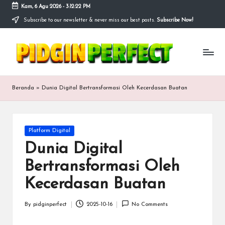
Kam, 6 Agu 2026
-
3:12:23 PM
Subscribe to our newsletter & never miss our best posts.
Subscribe Now!
Skip
to
P
content
Bersama
kita
i
merancang
masa
d
Beranda
»
Dunia Digital Bertransformasi Oleh Kecerdasan Buatan
depan
g
yang
lebih
i
baik
Posted
Platform Digital
n
in
Dunia Digital
p
Bertransformasi Oleh
e
Kecerdasan Buatan
r
f
By
pidginperfect
2025-10-16
No Comments
Posted
by