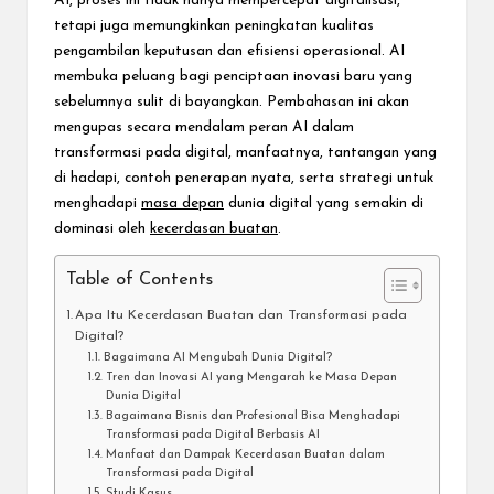
AI, proses ini tidak hanya mempercepat digitalisasi,
tetapi juga memungkinkan peningkatan kualitas
pengambilan keputusan dan efisiensi operasional. AI
membuka peluang bagi penciptaan inovasi baru yang
sebelumnya sulit di bayangkan. Pembahasan ini akan
mengupas secara mendalam peran AI dalam
transformasi pada digital, manfaatnya, tantangan yang
di hadapi, contoh penerapan nyata, serta strategi untuk
menghadapi
masa depan
dunia digital yang semakin di
dominasi oleh
kecerdasan buatan
.
Table of Contents
Apa Itu Kecerdasan Buatan dan Transformasi pada
Digital?
Bagaimana AI Mengubah Dunia Digital?
Tren dan Inovasi AI yang Mengarah ke Masa Depan
Dunia Digital
Bagaimana Bisnis dan Profesional Bisa Menghadapi
Transformasi pada Digital Berbasis AI
Manfaat dan Dampak Kecerdasan Buatan dalam
Transformasi pada Digital
Studi Kasus