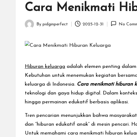
in
r
Cara Menikmati Hib
f
By
pidginperfect
2025-12-31
No Comm
e
Posted
by
c
t
Hiburan keluarga
adalah elemen penting dalam 
Kebutuhan untuk menemukan kegiatan bersama y
keluarga di Indonesia.
Cara menikmati hiburan k
teknologi dan gaya hidup digital. Dalam konteks
hingga permainan edukatif berbasis aplikasi.
Tren pencarian menunjukkan bahwa masyarakat Ind
dan “hiburan edukatif anak” di mesin pencari. H
Untuk memahami cara menikmati hiburan keluarg