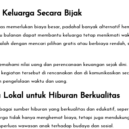
Keluarga Secara Bijak
as memerlukan biaya besar, padahal banyak alternatif 
 bulanan dapat membantu keluarga tetap menikmati wakt
alah dengan mencari pilihan gratis atau berbiaya rendah,
ahami nilai uang dan perencanaan keuangan sejak dini. C
 kegiatan tersebut di rencanakan dan di komunikasikan se
m pengelolaan waktu dan uang.
okal untuk Hiburan Berkualitas
bagai sumber hiburan yang berkualitas dan edukatif, sepe
uarga tidak hanya menghemat biaya, tetapi juga mendukun
mperluas wawasan anak terhadap budaya dan sosial.