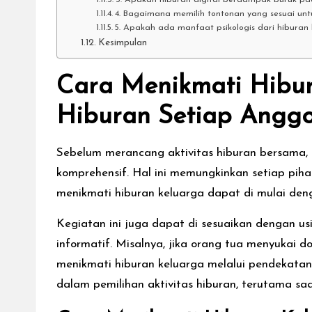
3. Apakah hiburan digital berdampak buruk p
4. Bagaimana memilih tontonan yang sesuai un
5. Apakah ada manfaat psikologis dari hiburan
Kesimpulan
Cara Menikmati Hibu
Hiburan Setiap Anggo
Sebelum merancang aktivitas hiburan bersama,
komprehensif. Hal ini memungkinkan setiap pih
menikmati hiburan keluarga dapat di mulai deng
Kegiatan ini juga dapat di sesuaikan dengan u
informatif. Misalnya, jika orang tua menyukai 
menikmati hiburan keluarga melalui pendekatan 
dalam pemilihan aktivitas hiburan, terutama saat