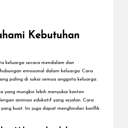
ahami Kebutuhan
ota keluarga secara mendalam dan
 hubungan emosional dalam keluarga. Cara
ang paling di sukai semua anggota keluarga.
ua yang mungkin lebih menyukai konten
dengan animasi edukatif yang sejalan. Cara
ang kuat. Ini juga dapat menghindari konflik