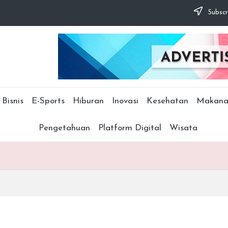
Subscr
Bisnis
E-Sports
Hiburan
Inovasi
Kesehatan
Makana
Pengetahuan
Platform Digital
Wisata