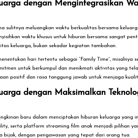
uarga dengan Mengintegrasikan Wa
a sulitnya meluangkan waktu berkualitas bersama keluarga
yisihkan waktu khusus untuk hiburan bersama sangat pent
tinitas keluarga, bukan sekadar kegiatan tambahan.
 menentukan hari tertentu sebagai “Family Time”, misalny
mitmen untuk berkumpul dan menikmati aktivitas yang tela
n positif dan rasa tanggung jawab untuk menjaga kualita
uarga dengan Maksimalkan Teknolog
gkinan baru dalam menciptakan hiburan keluarga yang int
ity, serta platform streaming film anak menjadi pilihan y
ra bijak, dengan pengawasan yang tepat dari orang tua.