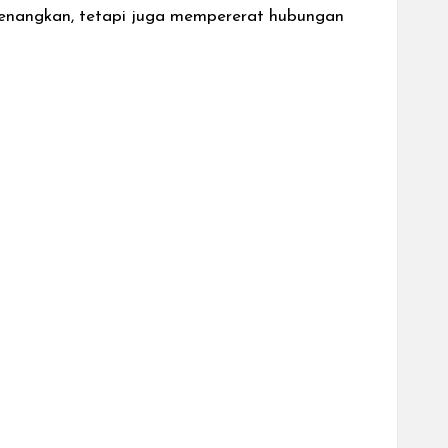
enyenangkan, tetapi juga mempererat hubungan