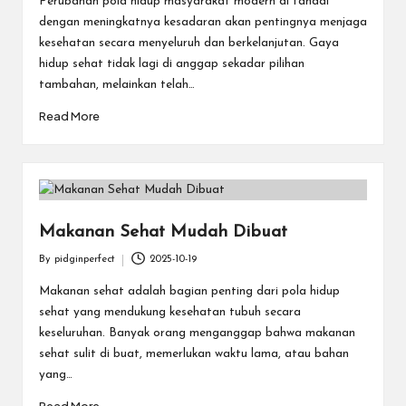
e
Perubahan pola hidup masyarakat modern di tandai
dengan meningkatnya kesadaran akan pentingnya menjaga
c
kesehatan secara menyeluruh dan berkelanjutan. Gaya
t
hidup sehat tidak lagi di anggap sekadar pilihan
tambahan, melainkan telah…
Read More
Makanan Sehat Mudah Dibuat
By
pidginperfect
2025-10-19
Posted
by
Makanan sehat adalah bagian penting dari pola hidup
sehat yang mendukung kesehatan tubuh secara
keseluruhan. Banyak orang menganggap bahwa makanan
sehat sulit di buat, memerlukan waktu lama, atau bahan
yang…
Read More