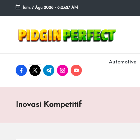
Jum, 7 Agu 2026
-
8:23:27 AM
Skip
to
P
Bersama
content
kita
i
merancang
masa
d
Automotive
depan
facebook.com
twitter.com
t.me
instagram.com
youtube.com
g
yang
lebih
i
baik
n
Inovasi Kompetitif
p
e