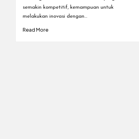
semakin kompetitif, kemampuan untuk
melakukan inovasi dengan…
Read More