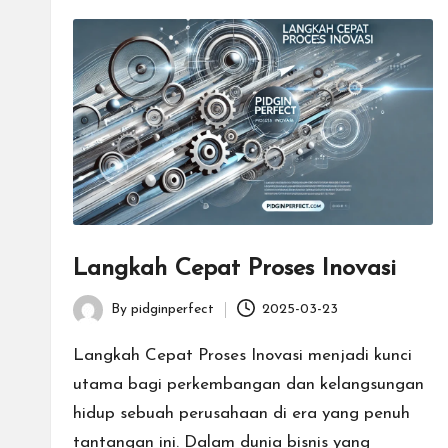
r
f
e
c
t
Langkah Cepat Proses Inovasi
By
pidginperfect
2025-03-23
Posted
by
Langkah Cepat Proses Inovasi menjadi kunci
utama bagi perkembangan dan kelangsungan
hidup sebuah perusahaan di era yang penuh
tantangan ini. Dalam dunia bisnis yang