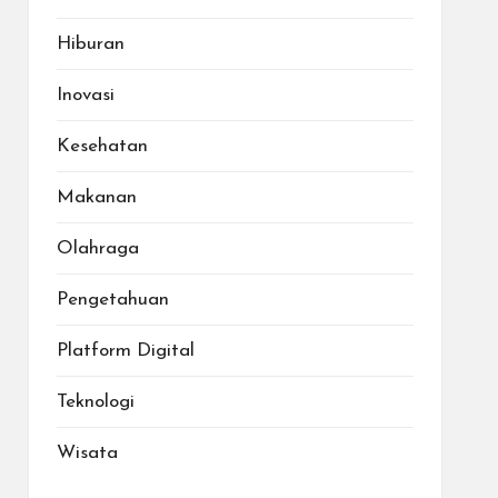
Hiburan
Inovasi
Kesehatan
Makanan
Olahraga
Pengetahuan
Platform Digital
Teknologi
Wisata