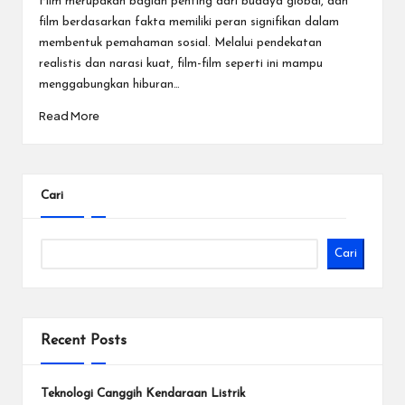
e
Film merupakan bagian penting dari budaya global, dan
film berdasarkan fakta memiliki peran signifikan dalam
c
membentuk pemahaman sosial. Melalui pendekatan
t
realistis dan narasi kuat, film-film seperti ini mampu
menggabungkan hiburan…
Read More
Cari
Cari
Recent Posts
Teknologi Canggih Kendaraan Listrik