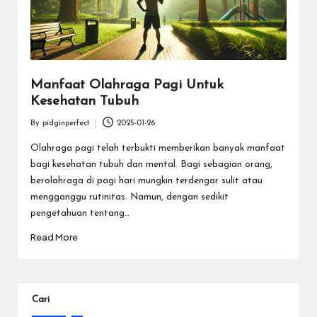
e
c
t
Manfaat Olahraga Pagi Untuk
Kesehatan Tubuh
By
pidginperfect
2025-01-26
Posted
by
Olahraga pagi telah terbukti memberikan banyak manfaat
bagi kesehatan tubuh dan mental. Bagi sebagian orang,
berolahraga di pagi hari mungkin terdengar sulit atau
mengganggu rutinitas. Namun, dengan sedikit
pengetahuan tentang…
Read More
Cari