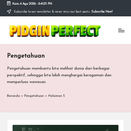
Kam, 6 Agu 2026
-
8:41:26 PM
Subscribe to our newsletter & never miss our best posts.
Subscribe Now!
Skip
to
P
content
Bersama
kita
i
merancang
masa
d
depan
Pengetahuan
g
yang
lebih
i
Pengetahuan membantu kita melihat dunia dari berbagai
baik
perspektif, sehingga kita lebih menghargai keragaman dan
n
memperluas wawasan.
p
Beranda
»
Pengetahuan
»
Halaman 5
e
r
f