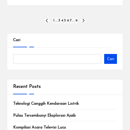
Paginasi
1
…
3
4
5
6
7
…
9
PREVIOUS
NEXT
PAGE
PAGE
pos
Cari
Cari
Recent Posts
Teknologi Canggih Kendaraan Listrik
Pulau Tersembunyi Eksplorasi Ajaib
Kompilasi Acara Televisi Lucu