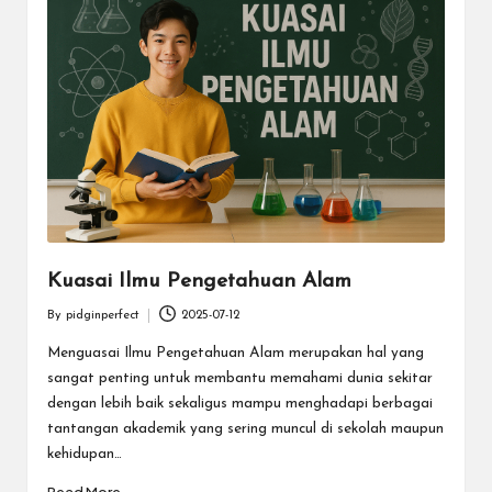
e
c
t
Kuasai Ilmu Pengetahuan Alam
By
pidginperfect
2025-07-12
Posted
by
Menguasai Ilmu Pengetahuan Alam merupakan hal yang
sangat penting untuk membantu memahami dunia sekitar
dengan lebih baik sekaligus mampu menghadapi berbagai
tantangan akademik yang sering muncul di sekolah maupun
kehidupan…