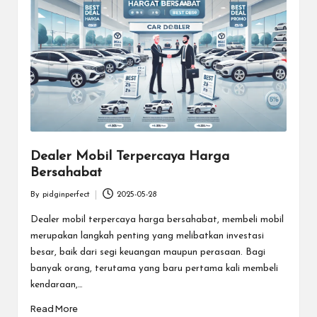
e
c
t
Dealer Mobil Terpercaya Harga
Bersahabat
By
pidginperfect
2025-05-28
Posted
by
Dealer mobil terpercaya harga bersahabat, membeli mobil
merupakan langkah penting yang melibatkan investasi
besar, baik dari segi keuangan maupun perasaan. Bagi
banyak orang, terutama yang baru pertama kali membeli
kendaraan,…
Read More