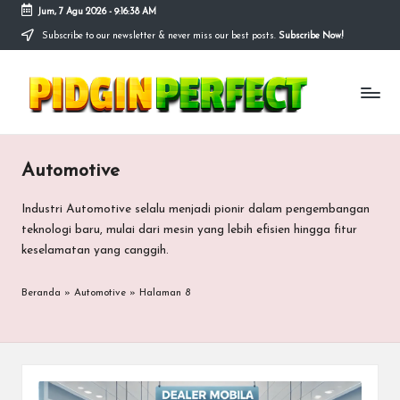
Jum, 7 Agu 2026
-
9:16:39 AM
Subscribe to our newsletter & never miss our best posts.
Subscribe Now!
Skip
to
P
content
Bersama
kita
i
merancang
masa
d
depan
Automotive
g
yang
lebih
i
Industri Automotive selalu menjadi pionir dalam pengembangan
baik
teknologi baru, mulai dari mesin yang lebih efisien hingga fitur
n
keselamatan yang canggih.
p
Beranda
»
Automotive
»
Halaman 8
e
r
f