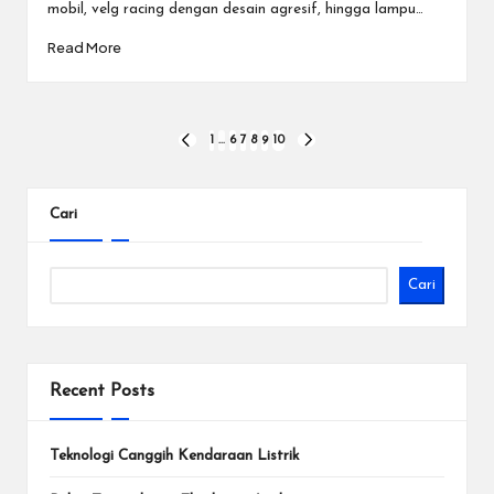
mobil, velg racing dengan desain agresif, hingga lampu…
Read More
Paginasi
1
…
6
7
8
9
10
PREVIOUS
NEXT
PAGE
PAGE
pos
Cari
Cari
Recent Posts
Teknologi Canggih Kendaraan Listrik